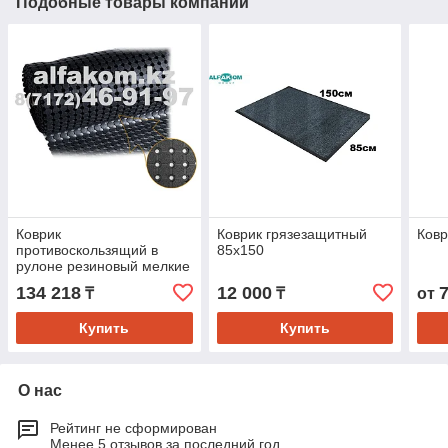
Подобные товары компании
Коврик
Коврик грязезащитный
Ковр
противоскользящий в
85х150
рулоне резиновый мелкие
ячейки
134 218
12 000
₸
₸
от
Купить
Купить
О нас
Рейтинг не сформирован
Менее 5 отзывов за последний год