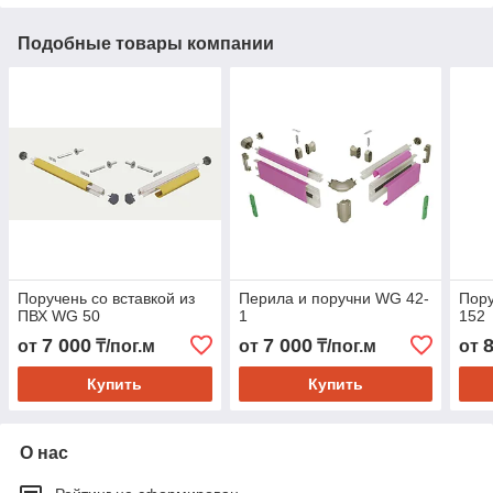
Подобные товары компании
Поручень со вставкой из
Перила и поручни WG 42-
Пор
ПВХ WG 50
1
152
7 000
7 000
от
₸/пог.м
от
₸/пог.м
от
Купить
Купить
О нас