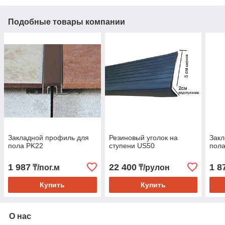
Подобные товары компании
Закладной профиль для
Резиновый уголок на
Закл
пола PK22
ступени US50
пол
1 987
22 400
1 8
₸/пог.м
₸/рулон
Купить
Купить
О нас