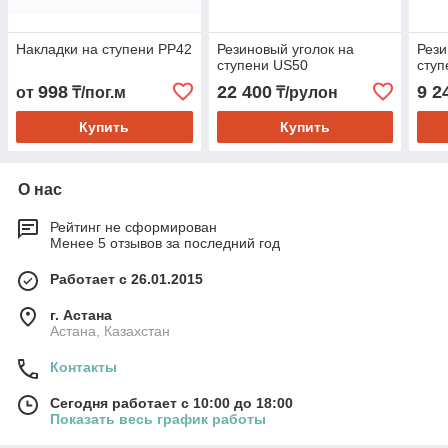
Накладки на ступени PP42
Резиновый уголок на
Рези
ступени US50
ступ
998
22 400
9 2
от
₸/пог.м
₸/рулон
Купить
Купить
О нас
Рейтинг не сформирован
Менее 5 отзывов за последний год
Работает с 26.01.2015
г. Астана
Астана, Казахстан
Контакты
Сегодня работает с 10:00 до 18:00
Показать весь график работы