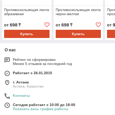
Противоскользящая лента
Противоскользящая лента
Прот
абразивная
черно-желтая
про
698
698
от
₸
от
₸
от
Купить
Купить
О нас
Рейтинг не сформирован
Менее 5 отзывов за последний год
Работает с 26.01.2015
г. Астана
Астана, Казахстан
Контакты
Сегодня работает с 10:00 до 18:00
Показать весь график работы