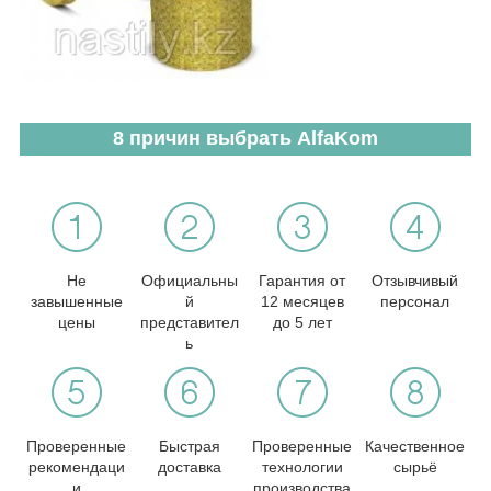
8 причин выбрать AlfaKom
Не
Официальны
Гарантия от
Отзывчивый
завышенные
й
12 месяцев
персонал
цены
представител
до 5 лет
ь
Проверенные
Быстрая
Проверенные
Качественное
рекомендаци
доставка
технологии
сырьё
и
производства