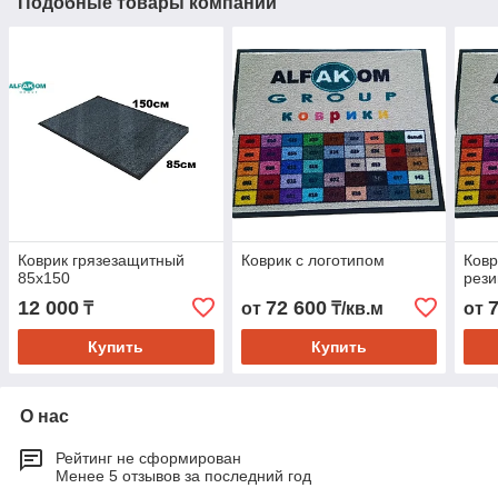
Подобные товары компании
Коврик грязезащитный
Коврик с логотипом
Ковр
85х150
рез
12 000
72 600
₸
от
₸/кв.м
от
Купить
Купить
О нас
Рейтинг не сформирован
Менее 5 отзывов за последний год